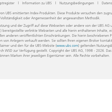
ptregister
|
Information zu UBS
|
Nutzungsbedingungen
|
Datens
 von UBS emittierten Index-Produkten. Diese Produkte versuchen den zugr
, Vollständigkeit oder Angemessenheit der angewandten Methodik.
Nutzung und der Zugriff auf diese Webseiten oder andere von der UBS AG 
eitgestellte verlinkte Webseiten und alle hierin enthaltenen Inhalte, e
allen anderen veröffentlichten Einschränkungen. Die hierin beschriebenen
n von Anlegern verkauft werden. Sie sollten Ihren eigenen Broker kontakt
laimer und den für die UBS-Website (
www.ubs.com
) geltenden Nutzungs
h WSD zur Verfügung gestellt. Copyright der UBS AG, 1998 - 2026. Das
nen Marken ihrer jeweiligen Eigentümer sein. Alle Rechte vorbehalten.