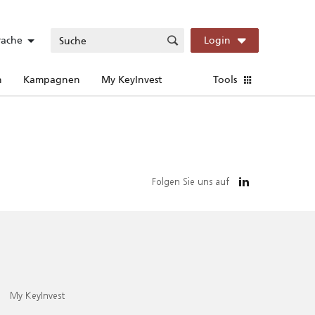
rache
Login
n
Kampagnen
My KeyInvest
Tools
Folgen Sie uns auf
My KeyInvest