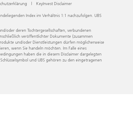
chutzerklärung
|
KeyInvest Disclaimer
undeliegenden Index im Verhältnis 1:1 nachzufolgen. UBS
und/oder deren Tochtergesellschaften, verbundenen
inschließlich veröffentlichter Dokumente (zusammen
 Produkte und/oder Dienstleistungen dürfen möglicherweise
ieren, wenn Sie handeln möchten. Im Falle eines
bedingungen haben die in diesem Disclaimer dargelegten
 Schlüsselsymbol und UBS gehören zu den eingetragenen