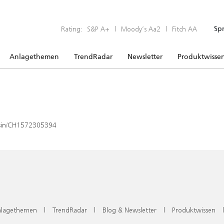
Rating:
S&P A+
|
Moody’s Aa2
|
Fitch AA
Sp
Anlagethemen
TrendRadar
Newsletter
Produktwisse
x/isin/CH1572305394
lagethemen
|
TrendRadar
|
Blog & Newsletter
|
Produktwissen
|