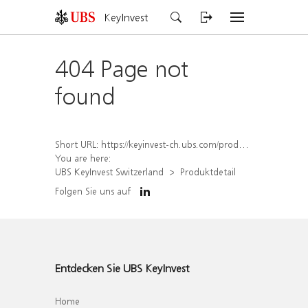
KeyInvest
404 Page not
found
Short URL:
https://keyinvest-ch.ubs.com/produkt/detail/index/isin/CH1572305501
You are here:
UBS KeyInvest Switzerland
Produktdetail
Folgen Sie uns auf
Entdecken Sie UBS KeyInvest
Home