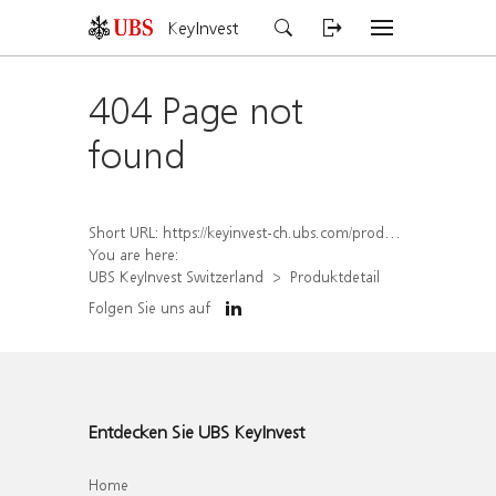
KeyInvest
404 Page not
found
Short URL:
https://keyinvest-ch.ubs.com/produkt/detail/index/isin/CH1572305543
You are here:
UBS KeyInvest Switzerland
Produktdetail
Folgen Sie uns auf
Entdecken Sie UBS KeyInvest
Home