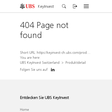
KeyInvest
404 Page not
found
Short URL:
https://keyinvest-ch.ubs.com/produkt/detail/index/isin/CH1572305709
You are here:
UBS KeyInvest Switzerland
Produktdetail
Folgen Sie uns auf
Entdecken Sie UBS KeyInvest
Home