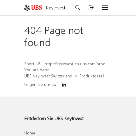
KeyInvest
404 Page not
found
Short URL:
https://keyinvest-ch.ubs.com/produkt/detail/index/isin/CH1572305931
You are here:
UBS KeyInvest Switzerland
Produktdetail
Folgen Sie uns auf
Entdecken Sie UBS KeyInvest
Home