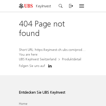
KeyInvest
404 Page not
found
Short URL:
https://keyinvest-ch.ubs.com/produkt/detail/index/isin/CH1572305980
You are here:
UBS KeyInvest Switzerland
Produktdetail
Folgen Sie uns auf
Entdecken Sie UBS KeyInvest
Home