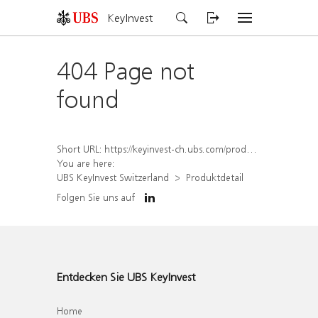
KeyInvest
404 Page not
found
Short URL:
https://keyinvest-ch.ubs.com/produkt/detail/index/isin/CH1572306178
You are here:
UBS KeyInvest Switzerland
Produktdetail
Folgen Sie uns auf
Entdecken Sie UBS KeyInvest
Home