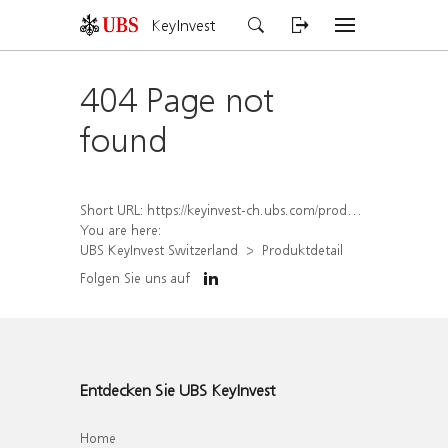
KeyInvest
404 Page not
found
Short URL:
https://keyinvest-ch.ubs.com/produkt/detail/index/isin/CH1572306426
You are here:
UBS KeyInvest Switzerland
Produktdetail
Folgen Sie uns auf
Entdecken Sie UBS KeyInvest
Home