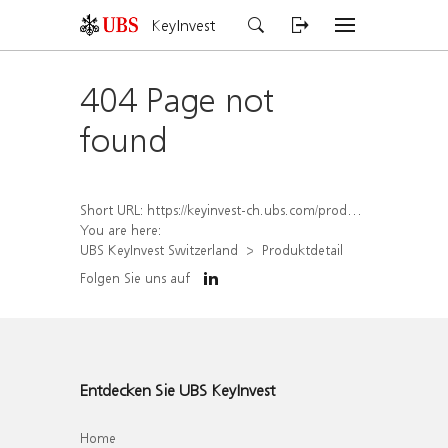
KeyInvest
404 Page not
found
Short URL:
https://keyinvest-ch.ubs.com/produkt/detail/index/isin/CH1572306491
You are here:
UBS KeyInvest Switzerland
Produktdetail
Folgen Sie uns auf
Entdecken Sie UBS KeyInvest
Home