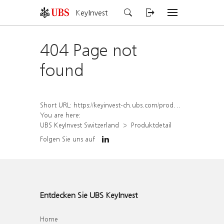
KeyInvest
404 Page not
found
Short URL:
https://keyinvest-ch.ubs.com/produkt/detail/index/isin/CH1572306574
You are here:
UBS KeyInvest Switzerland
Produktdetail
Folgen Sie uns auf
Entdecken Sie UBS KeyInvest
Home