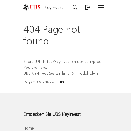
KeyInvest
404 Page not
found
Short URL:
https://keyinvest-ch.ubs.com/produkt/detail/index/isin/CH1572306624
You are here:
UBS KeyInvest Switzerland
Produktdetail
Folgen Sie uns auf
Entdecken Sie UBS KeyInvest
Home