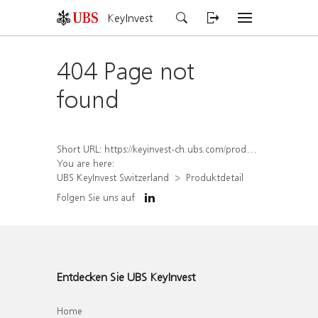
KeyInvest
404 Page not
found
Short URL:
https://keyinvest-ch.ubs.com/produkt/detail/index/isin/CH1572306764
You are here:
UBS KeyInvest Switzerland
Produktdetail
Folgen Sie uns auf
Entdecken Sie UBS KeyInvest
Home