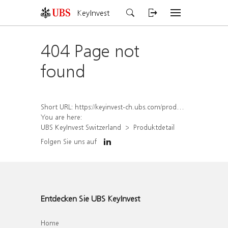
KeyInvest
404 Page not
found
Short URL:
https://keyinvest-ch.ubs.com/produkt/detail/index/isin/CH1572307168
You are here:
UBS KeyInvest Switzerland
Produktdetail
Folgen Sie uns auf
Entdecken Sie UBS KeyInvest
Home