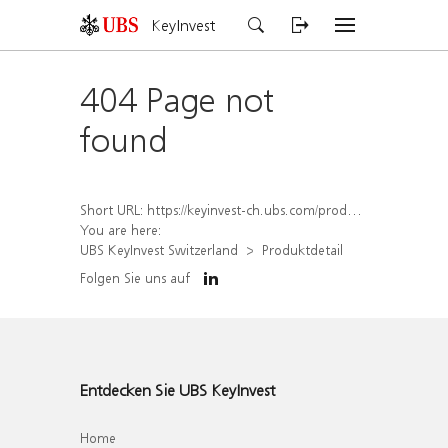
KeyInvest
404 Page not
found
Short URL:
https://keyinvest-ch.ubs.com/produkt/detail/index/isin/CH1572307242
You are here:
UBS KeyInvest Switzerland
Produktdetail
Folgen Sie uns auf
Entdecken Sie UBS KeyInvest
Home