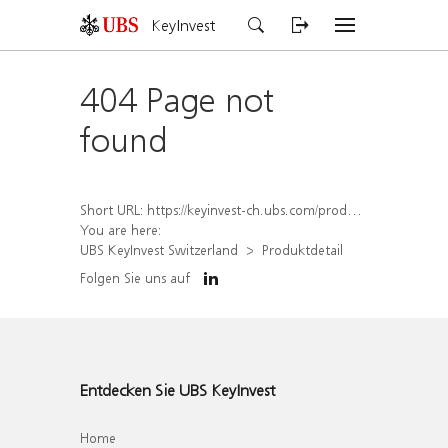
KeyInvest
404 Page not
found
Short URL:
https://keyinvest-ch.ubs.com/produkt/detail/index/isin/CH1572308570
You are here:
UBS KeyInvest Switzerland
Produktdetail
Folgen Sie uns auf
Entdecken Sie UBS KeyInvest
Home