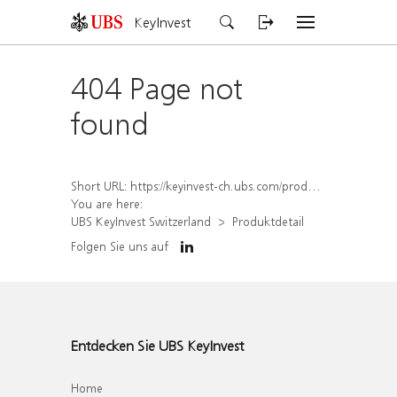
KeyInvest
404 Page not
found
Short URL:
https://keyinvest-ch.ubs.com/produkt/detail/index/isin/CH1572308661
You are here:
UBS KeyInvest Switzerland
Produktdetail
Folgen Sie uns auf
Entdecken Sie UBS KeyInvest
Home