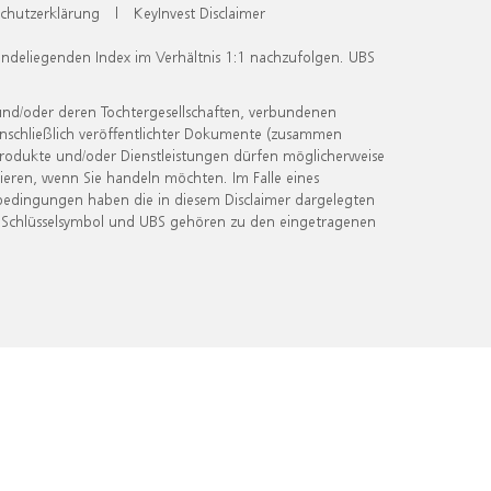
chutzerklärung
|
KeyInvest Disclaimer
undeliegenden Index im Verhältnis 1:1 nachzufolgen. UBS
und/oder deren Tochtergesellschaften, verbundenen
inschließlich veröffentlichter Dokumente (zusammen
 Produkte und/oder Dienstleistungen dürfen möglicherweise
ieren, wenn Sie handeln möchten. Im Falle eines
bedingungen haben die in diesem Disclaimer dargelegten
 Schlüsselsymbol und UBS gehören zu den eingetragenen