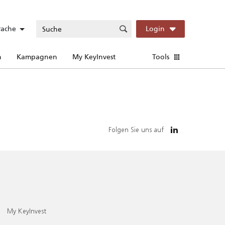
rache
Login
n
Kampagnen
My KeyInvest
Tools
Folgen Sie uns auf
My KeyInvest