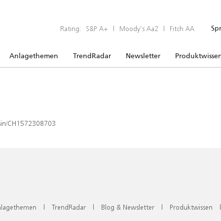
Rating:
S&P A+
|
Moody’s Aa2
|
Fitch AA
Sp
Anlagethemen
TrendRadar
Newsletter
Produktwisse
x/isin/CH1572308703
lagethemen
|
TrendRadar
|
Blog & Newsletter
|
Produktwissen
|