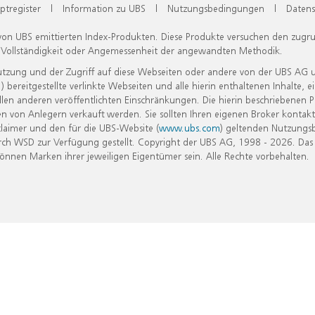
ptregister
|
Information zu UBS
|
Nutzungsbedingungen
|
Datens
 von UBS emittierten Index-Produkten. Diese Produkte versuchen den zugr
, Vollständigkeit oder Angemessenheit der angewandten Methodik.
Nutzung und der Zugriff auf diese Webseiten oder andere von der UBS AG 
eitgestellte verlinkte Webseiten und alle hierin enthaltenen Inhalte, e
allen anderen veröffentlichten Einschränkungen. Die hierin beschriebenen
n von Anlegern verkauft werden. Sie sollten Ihren eigenen Broker kontakt
laimer und den für die UBS-Website (
www.ubs.com
) geltenden Nutzungs
h WSD zur Verfügung gestellt. Copyright der UBS AG, 1998 - 2026. Das
nen Marken ihrer jeweiligen Eigentümer sein. Alle Rechte vorbehalten.