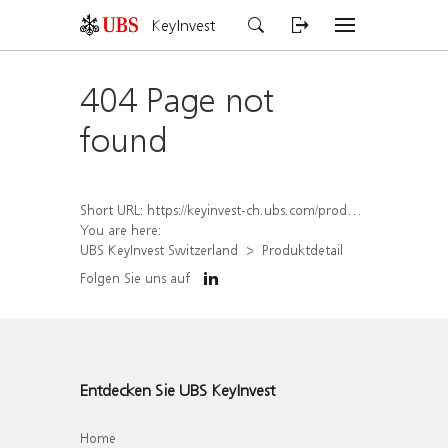
KeyInvest
404 Page not
found
Short URL:
https://keyinvest-ch.ubs.com/produkt/detail/index/isin/CH1572309081
You are here:
UBS KeyInvest Switzerland
Produktdetail
Folgen Sie uns auf
Entdecken Sie UBS KeyInvest
Home