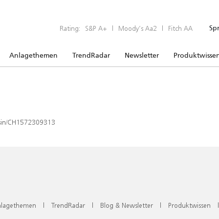
Rating:
S&P A+
|
Moody’s Aa2
|
Fitch AA
Sp
Anlagethemen
TrendRadar
Newsletter
Produktwisse
x/isin/CH1572309313
lagethemen
|
TrendRadar
|
Blog & Newsletter
|
Produktwissen
|