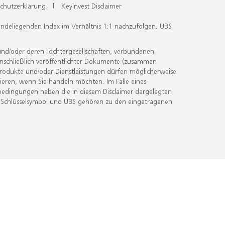
chutzerklärung
|
KeyInvest Disclaimer
undeliegenden Index im Verhältnis 1:1 nachzufolgen. UBS
und/oder deren Tochtergesellschaften, verbundenen
inschließlich veröffentlichter Dokumente (zusammen
 Produkte und/oder Dienstleistungen dürfen möglicherweise
ieren, wenn Sie handeln möchten. Im Falle eines
bedingungen haben die in diesem Disclaimer dargelegten
 Schlüsselsymbol und UBS gehören zu den eingetragenen