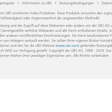
ptregister
|
Information zu UBS
|
Nutzungsbedingungen
|
Datens
 von UBS emittierten Index-Produkten. Diese Produkte versuchen den zugr
, Vollständigkeit oder Angemessenheit der angewandten Methodik.
Nutzung und der Zugriff auf diese Webseiten oder andere von der UBS AG 
eitgestellte verlinkte Webseiten und alle hierin enthaltenen Inhalte, e
allen anderen veröffentlichten Einschränkungen. Die hierin beschriebenen
n von Anlegern verkauft werden. Sie sollten Ihren eigenen Broker kontakt
laimer und den für die UBS-Website (
www.ubs.com
) geltenden Nutzungs
h WSD zur Verfügung gestellt. Copyright der UBS AG, 1998 - 2026. Das
nen Marken ihrer jeweiligen Eigentümer sein. Alle Rechte vorbehalten.