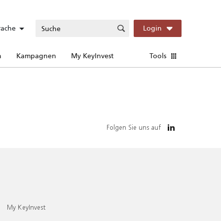
rache
Login
n
Kampagnen
My KeyInvest
Tools
Folgen Sie uns auf
My KeyInvest