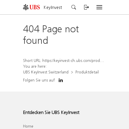
KeyInvest
404 Page not
found
Short URL:
https://keyinvest-ch.ubs.com/produkt/detail/index/isin/CH1572310634
You are here:
UBS KeyInvest Switzerland
Produktdetail
Folgen Sie uns auf
Entdecken Sie UBS KeyInvest
Home