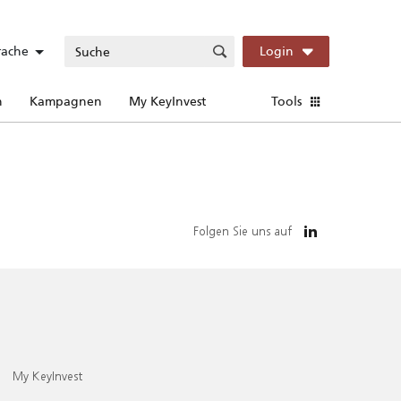
rache
Login
n
Kampagnen
My KeyInvest
Tools
Folgen Sie uns auf
My KeyInvest