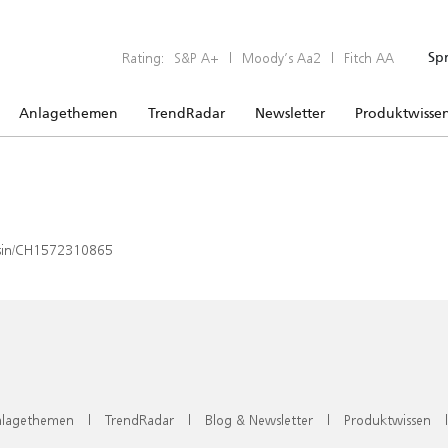
Rating:
S&P A+
|
Moody’s Aa2
|
Fitch AA
Sp
Anlagethemen
TrendRadar
Newsletter
Produktwisse
x/isin/CH1572310865
lagethemen
|
TrendRadar
|
Blog & Newsletter
|
Produktwissen
|