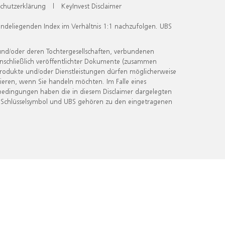
chutzerklärung
|
KeyInvest Disclaimer
undeliegenden Index im Verhältnis 1:1 nachzufolgen. UBS
und/oder deren Tochtergesellschaften, verbundenen
inschließlich veröffentlichter Dokumente (zusammen
 Produkte und/oder Dienstleistungen dürfen möglicherweise
ieren, wenn Sie handeln möchten. Im Falle eines
bedingungen haben die in diesem Disclaimer dargelegten
 Schlüsselsymbol und UBS gehören zu den eingetragenen