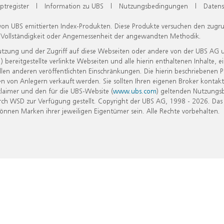
ptregister
|
Information zu UBS
|
Nutzungsbedingungen
|
Datens
 von UBS emittierten Index-Produkten. Diese Produkte versuchen den zugr
, Vollständigkeit oder Angemessenheit der angewandten Methodik.
Nutzung und der Zugriff auf diese Webseiten oder andere von der UBS AG 
eitgestellte verlinkte Webseiten und alle hierin enthaltenen Inhalte, e
allen anderen veröffentlichten Einschränkungen. Die hierin beschriebenen
n von Anlegern verkauft werden. Sie sollten Ihren eigenen Broker kontakt
laimer und den für die UBS-Website (
www.ubs.com
) geltenden Nutzungs
h WSD zur Verfügung gestellt. Copyright der UBS AG, 1998 - 2026. Das
nen Marken ihrer jeweiligen Eigentümer sein. Alle Rechte vorbehalten.