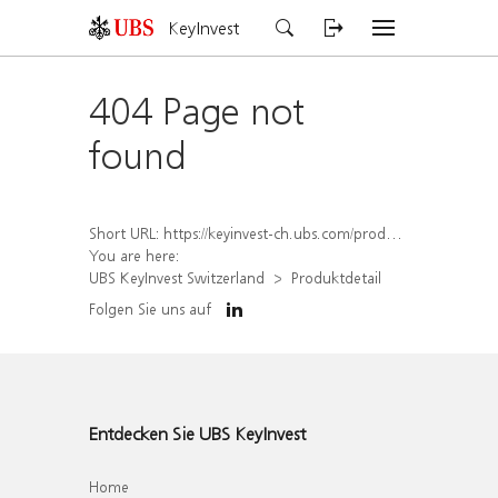
KeyInvest
404 Page not
found
Short URL:
https://keyinvest-ch.ubs.com/produkt/detail/index/isin/CH1572310998
You are here:
UBS KeyInvest Switzerland
Produktdetail
Folgen Sie uns auf
Entdecken Sie UBS KeyInvest
Home