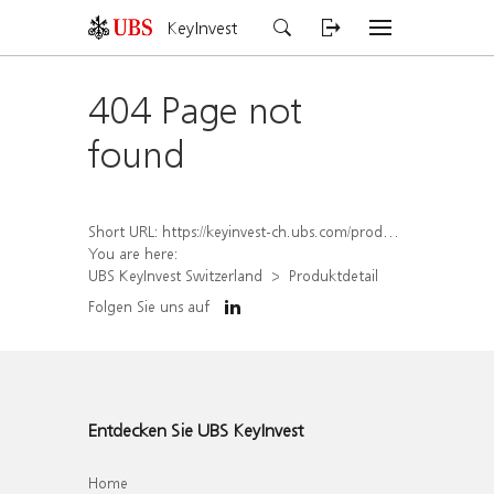
KeyInvest
404 Page not
found
Short URL:
https://keyinvest-ch.ubs.com/produkt/detail/index/isin/CH1572311053
You are here:
UBS KeyInvest Switzerland
Produktdetail
Folgen Sie uns auf
Entdecken Sie UBS KeyInvest
Home