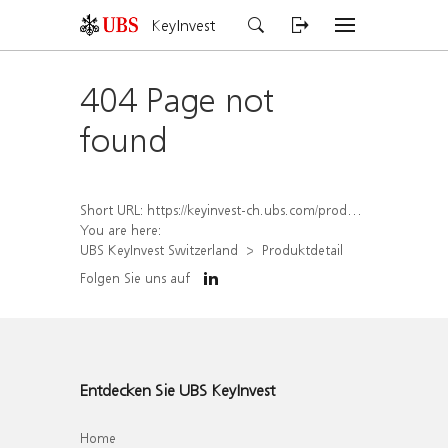
KeyInvest
404 Page not
found
Short URL:
https://keyinvest-ch.ubs.com/produkt/detail/index/isin/CH1572311145
You are here:
UBS KeyInvest Switzerland
Produktdetail
Folgen Sie uns auf
Entdecken Sie UBS KeyInvest
Home