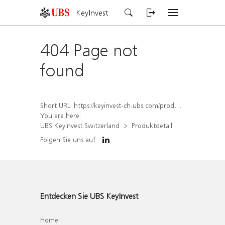
KeyInvest
404 Page not
found
Short URL:
https://keyinvest-ch.ubs.com/produkt/detail/index/isin/CH1572311319
You are here:
UBS KeyInvest Switzerland
Produktdetail
Folgen Sie uns auf
Entdecken Sie UBS KeyInvest
Home