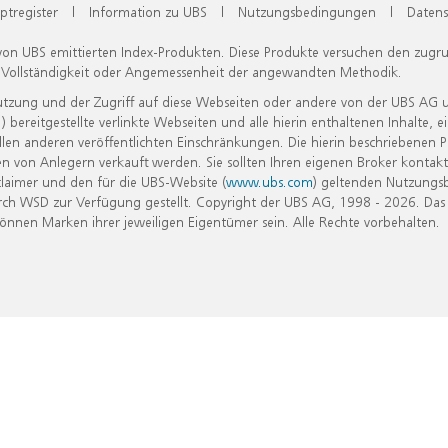
ptregister
|
Information zu UBS
|
Nutzungsbedingungen
|
Datens
 von UBS emittierten Index-Produkten. Diese Produkte versuchen den zugr
, Vollständigkeit oder Angemessenheit der angewandten Methodik.
Nutzung und der Zugriff auf diese Webseiten oder andere von der UBS AG 
eitgestellte verlinkte Webseiten und alle hierin enthaltenen Inhalte, e
allen anderen veröffentlichten Einschränkungen. Die hierin beschriebenen
n von Anlegern verkauft werden. Sie sollten Ihren eigenen Broker kontakt
laimer und den für die UBS-Website (
www.ubs.com
) geltenden Nutzungs
h WSD zur Verfügung gestellt. Copyright der UBS AG, 1998 - 2026. Das
nen Marken ihrer jeweiligen Eigentümer sein. Alle Rechte vorbehalten.