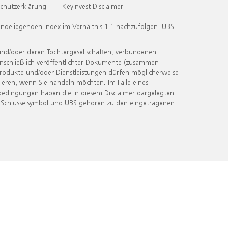
chutzerklärung
|
KeyInvest Disclaimer
undeliegenden Index im Verhältnis 1:1 nachzufolgen. UBS
und/oder deren Tochtergesellschaften, verbundenen
inschließlich veröffentlichter Dokumente (zusammen
 Produkte und/oder Dienstleistungen dürfen möglicherweise
ieren, wenn Sie handeln möchten. Im Falle eines
bedingungen haben die in diesem Disclaimer dargelegten
 Schlüsselsymbol und UBS gehören zu den eingetragenen