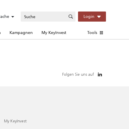
rache
Login
n
Kampagnen
My KeyInvest
Tools
Folgen Sie uns auf
My KeyInvest