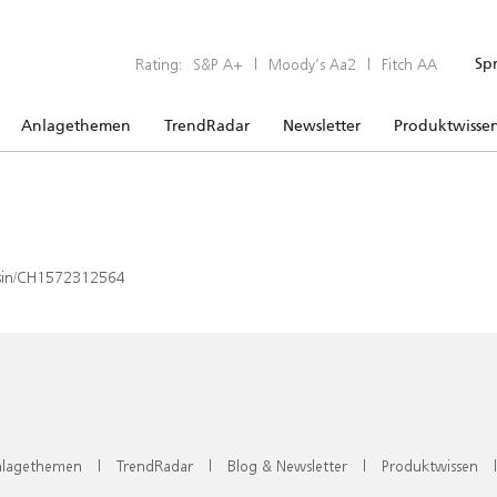
Rating:
S&P A+
|
Moody’s Aa2
|
Fitch AA
Sp
Anlagethemen
TrendRadar
Newsletter
Produktwisse
x/isin/CH1572312564
lagethemen
|
TrendRadar
|
Blog & Newsletter
|
Produktwissen
|