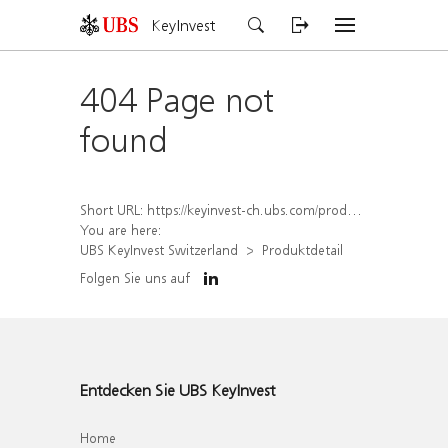
KeyInvest
404 Page not
found
Short URL:
https://keyinvest-ch.ubs.com/produkt/detail/index/isin/CH1572312598
You are here:
UBS KeyInvest Switzerland
Produktdetail
Folgen Sie uns auf
Entdecken Sie UBS KeyInvest
Home