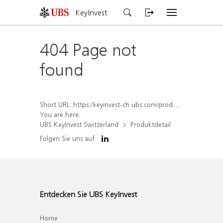
KeyInvest
404 Page not
found
Short URL:
https://keyinvest-ch.ubs.com/produkt/detail/index/isin/CH1572312614
You are here:
UBS KeyInvest Switzerland
Produktdetail
Folgen Sie uns auf
Entdecken Sie UBS KeyInvest
Home