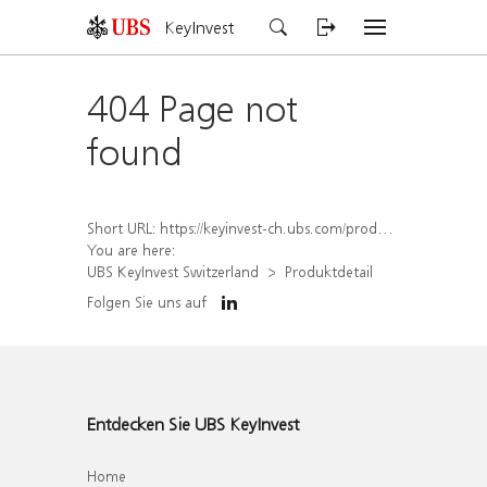
KeyInvest
404 Page not
found
Short URL:
https://keyinvest-ch.ubs.com/produkt/detail/index/isin/CH1572312804
You are here:
UBS KeyInvest Switzerland
Produktdetail
Folgen Sie uns auf
Entdecken Sie UBS KeyInvest
Home