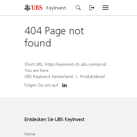
KeyInvest
404 Page not
found
Short URL:
https://keyinvest-ch.ubs.com/produkt/detail/index/isin/CH1572312812
You are here:
UBS KeyInvest Switzerland
Produktdetail
Folgen Sie uns auf
Entdecken Sie UBS KeyInvest
Home