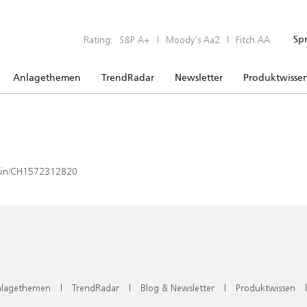
Rating:
S&P A+
|
Moody’s Aa2
|
Fitch AA
Sp
Anlagethemen
TrendRadar
Newsletter
Produktwisse
x/isin/CH1572312820
lagethemen
|
TrendRadar
|
Blog & Newsletter
|
Produktwissen
|