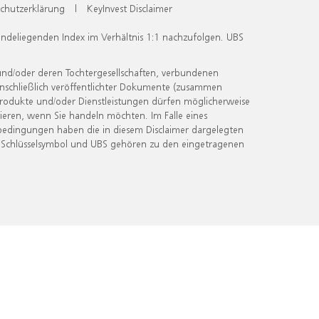
chutzerklärung
|
KeyInvest Disclaimer
undeliegenden Index im Verhältnis 1:1 nachzufolgen. UBS
und/oder deren Tochtergesellschaften, verbundenen
inschließlich veröffentlichter Dokumente (zusammen
 Produkte und/oder Dienstleistungen dürfen möglicherweise
ieren, wenn Sie handeln möchten. Im Falle eines
bedingungen haben die in diesem Disclaimer dargelegten
 Schlüsselsymbol und UBS gehören zu den eingetragenen