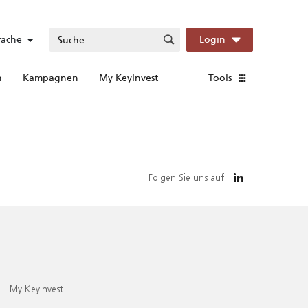
rache
Login
n
Kampagnen
My KeyInvest
Tools
Folgen Sie uns auf
My KeyInvest