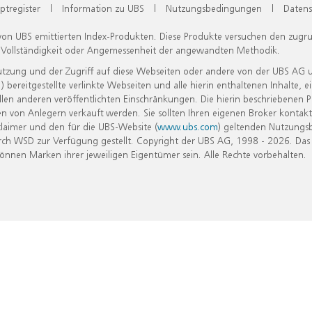
ptregister
|
Information zu UBS
|
Nutzungsbedingungen
|
Datens
 von UBS emittierten Index-Produkten. Diese Produkte versuchen den zugr
, Vollständigkeit oder Angemessenheit der angewandten Methodik.
Nutzung und der Zugriff auf diese Webseiten oder andere von der UBS AG 
eitgestellte verlinkte Webseiten und alle hierin enthaltenen Inhalte, e
allen anderen veröffentlichten Einschränkungen. Die hierin beschriebenen
n von Anlegern verkauft werden. Sie sollten Ihren eigenen Broker kontakt
laimer und den für die UBS-Website (
www.ubs.com
) geltenden Nutzungs
h WSD zur Verfügung gestellt. Copyright der UBS AG, 1998 - 2026. Das
nen Marken ihrer jeweiligen Eigentümer sein. Alle Rechte vorbehalten.