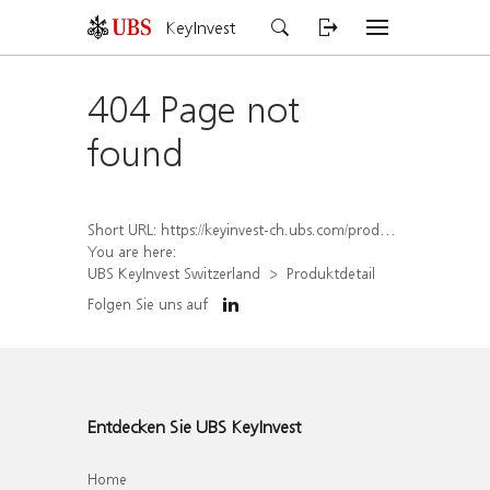
KeyInvest
404 Page not
found
Short URL:
https://keyinvest-ch.ubs.com/produkt/detail/index/isin/CH1572312952
You are here:
UBS KeyInvest Switzerland
Produktdetail
Folgen Sie uns auf
Entdecken Sie UBS KeyInvest
Home