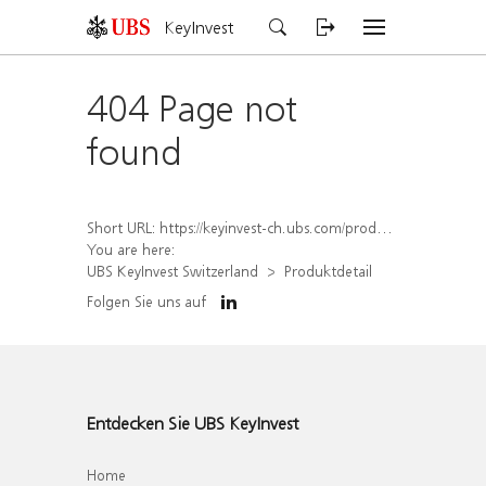
KeyInvest
404 Page not
found
Short URL:
https://keyinvest-ch.ubs.com/produkt/detail/index/isin/CH1572313000
You are here:
UBS KeyInvest Switzerland
Produktdetail
Folgen Sie uns auf
Entdecken Sie UBS KeyInvest
Home