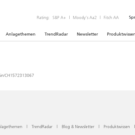
Rating:
S&P A+
|
Moody’s Aa2
|
Fitch AA
Sp
Anlagethemen
TrendRadar
Newsletter
Produktwisse
x/isin/CH1572313067
lagethemen
|
TrendRadar
|
Blog & Newsletter
|
Produktwissen
|