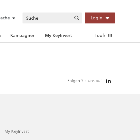
rache
Login
n
Kampagnen
My KeyInvest
Tools
Folgen Sie uns auf
My KeyInvest