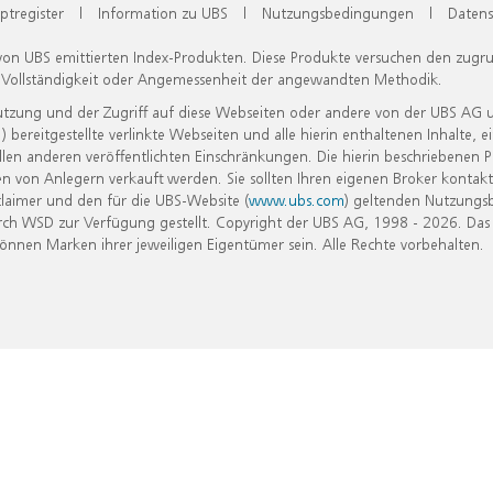
ptregister
|
Information zu UBS
|
Nutzungsbedingungen
|
Datens
 von UBS emittierten Index-Produkten. Diese Produkte versuchen den zugr
, Vollständigkeit oder Angemessenheit der angewandten Methodik.
Nutzung und der Zugriff auf diese Webseiten oder andere von der UBS AG 
eitgestellte verlinkte Webseiten und alle hierin enthaltenen Inhalte, e
allen anderen veröffentlichten Einschränkungen. Die hierin beschriebenen
n von Anlegern verkauft werden. Sie sollten Ihren eigenen Broker kontakt
laimer und den für die UBS-Website (
www.ubs.com
) geltenden Nutzungs
h WSD zur Verfügung gestellt. Copyright der UBS AG, 1998 - 2026. Das
nen Marken ihrer jeweiligen Eigentümer sein. Alle Rechte vorbehalten.