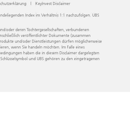
chutzerklärung
|
KeyInvest Disclaimer
undeliegenden Index im Verhältnis 1:1 nachzufolgen. UBS
und/oder deren Tochtergesellschaften, verbundenen
inschließlich veröffentlichter Dokumente (zusammen
 Produkte und/oder Dienstleistungen dürfen möglicherweise
ieren, wenn Sie handeln möchten. Im Falle eines
bedingungen haben die in diesem Disclaimer dargelegten
 Schlüsselsymbol und UBS gehören zu den eingetragenen