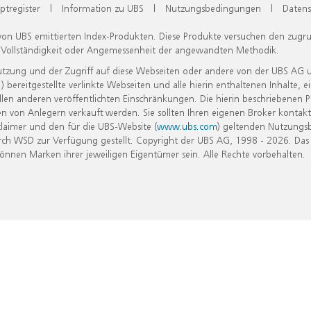
ptregister
|
Information zu UBS
|
Nutzungsbedingungen
|
Datens
 von UBS emittierten Index-Produkten. Diese Produkte versuchen den zugr
, Vollständigkeit oder Angemessenheit der angewandten Methodik.
Nutzung und der Zugriff auf diese Webseiten oder andere von der UBS AG 
eitgestellte verlinkte Webseiten und alle hierin enthaltenen Inhalte, e
allen anderen veröffentlichten Einschränkungen. Die hierin beschriebenen
n von Anlegern verkauft werden. Sie sollten Ihren eigenen Broker kontakt
laimer und den für die UBS-Website (
www.ubs.com
) geltenden Nutzungs
h WSD zur Verfügung gestellt. Copyright der UBS AG, 1998 - 2026. Das
nen Marken ihrer jeweiligen Eigentümer sein. Alle Rechte vorbehalten.