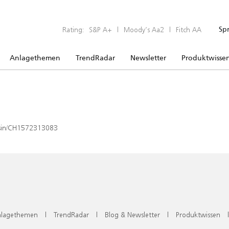
Rating:
S&P A+
|
Moody’s Aa2
|
Fitch AA
Sp
Anlagethemen
TrendRadar
Newsletter
Produktwisse
x/isin/CH1572313083
lagethemen
|
TrendRadar
|
Blog & Newsletter
|
Produktwissen
|