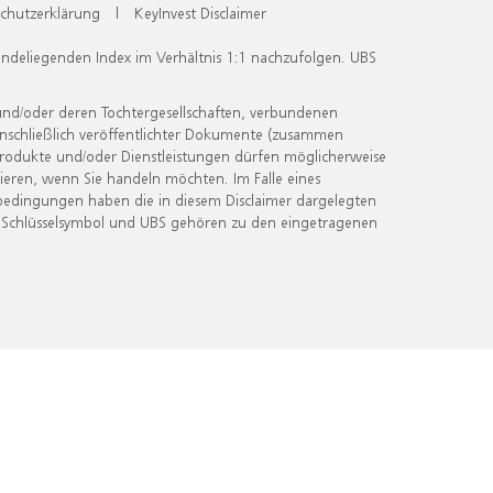
chutzerklärung
|
KeyInvest Disclaimer
undeliegenden Index im Verhältnis 1:1 nachzufolgen. UBS
und/oder deren Tochtergesellschaften, verbundenen
inschließlich veröffentlichter Dokumente (zusammen
 Produkte und/oder Dienstleistungen dürfen möglicherweise
ieren, wenn Sie handeln möchten. Im Falle eines
bedingungen haben die in diesem Disclaimer dargelegten
 Schlüsselsymbol und UBS gehören zu den eingetragenen