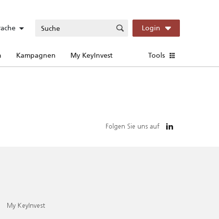
rache
Login
n
Kampagnen
My KeyInvest
Tools
Folgen Sie uns auf
My KeyInvest