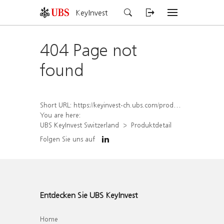
KeyInvest
404 Page not
found
Short URL:
https://keyinvest-ch.ubs.com/produkt/detail/index/isin/CH1572313299
You are here:
UBS KeyInvest Switzerland
Produktdetail
Folgen Sie uns auf
Entdecken Sie UBS KeyInvest
Home