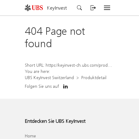
KeyInvest
404 Page not
found
Short URL:
https://keyinvest-ch.ubs.com/produkt/detail/index/isin/CH1572313307
You are here:
UBS KeyInvest Switzerland
Produktdetail
Folgen Sie uns auf
Entdecken Sie UBS KeyInvest
Home