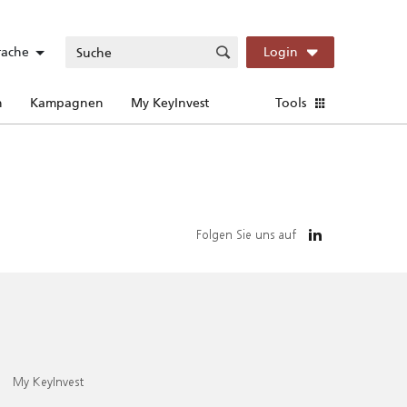
rache
Login
n
Kampagnen
My KeyInvest
Tools
Folgen Sie uns auf
My KeyInvest