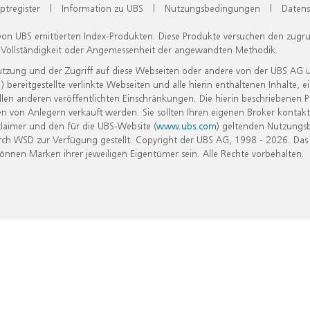
ptregister
|
Information zu UBS
|
Nutzungsbedingungen
|
Datens
 von UBS emittierten Index-Produkten. Diese Produkte versuchen den zugr
, Vollständigkeit oder Angemessenheit der angewandten Methodik.
Nutzung und der Zugriff auf diese Webseiten oder andere von der UBS AG 
eitgestellte verlinkte Webseiten und alle hierin enthaltenen Inhalte, e
allen anderen veröffentlichten Einschränkungen. Die hierin beschriebenen
n von Anlegern verkauft werden. Sie sollten Ihren eigenen Broker kontakt
laimer und den für die UBS-Website (
www.ubs.com
) geltenden Nutzungs
h WSD zur Verfügung gestellt. Copyright der UBS AG, 1998 - 2026. Das
nen Marken ihrer jeweiligen Eigentümer sein. Alle Rechte vorbehalten.