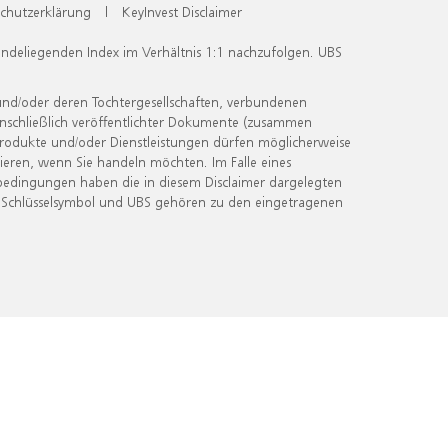
chutzerklärung
|
KeyInvest Disclaimer
undeliegenden Index im Verhältnis 1:1 nachzufolgen. UBS
und/oder deren Tochtergesellschaften, verbundenen
inschließlich veröffentlichter Dokumente (zusammen
 Produkte und/oder Dienstleistungen dürfen möglicherweise
ieren, wenn Sie handeln möchten. Im Falle eines
bedingungen haben die in diesem Disclaimer dargelegten
 Schlüsselsymbol und UBS gehören zu den eingetragenen