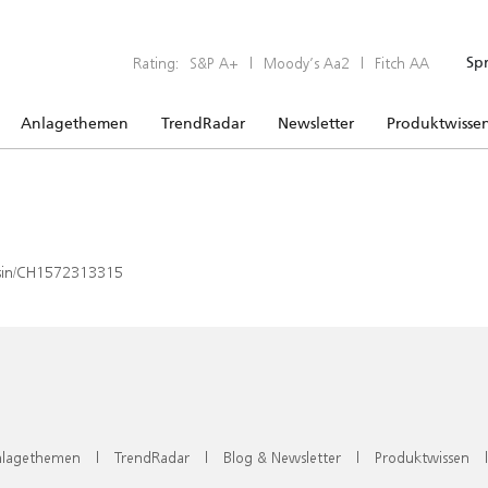
Rating:
S&P A+
|
Moody’s Aa2
|
Fitch AA
Sp
Anlagethemen
TrendRadar
Newsletter
Produktwisse
x/isin/CH1572313315
lagethemen
|
TrendRadar
|
Blog & Newsletter
|
Produktwissen
|