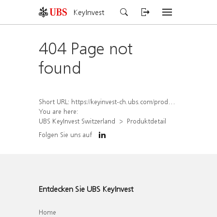
KeyInvest
404 Page not
found
Short URL:
https://keyinvest-ch.ubs.com/produkt/detail/index/isin/CH1572314602
You are here:
UBS KeyInvest Switzerland
Produktdetail
Folgen Sie uns auf
Entdecken Sie UBS KeyInvest
Home