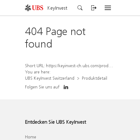
KeyInvest
404 Page not
found
Short URL:
https://keyinvest-ch.ubs.com/produkt/detail/index/isin/CH1572314917
You are here:
UBS KeyInvest Switzerland
Produktdetail
Folgen Sie uns auf
Entdecken Sie UBS KeyInvest
Home