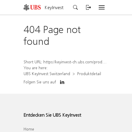
KeyInvest
404 Page not
found
Short URL:
https://keyinvest-ch.ubs.com/produkt/detail/index/isin/CH1572314933
You are here:
UBS KeyInvest Switzerland
Produktdetail
Folgen Sie uns auf
Entdecken Sie UBS KeyInvest
Home