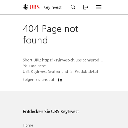
KeyInvest
404 Page not
found
Short URL:
https://keyinvest-ch.ubs.com/produkt/detail/index/isin/CH1572314974
You are here:
UBS KeyInvest Switzerland
Produktdetail
Folgen Sie uns auf
Entdecken Sie UBS KeyInvest
Home