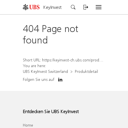
KeyInvest
404 Page not
found
Short URL:
https://keyinvest-ch.ubs.com/produkt/detail/index/isin/CH1572315112
You are here:
UBS KeyInvest Switzerland
Produktdetail
Folgen Sie uns auf
Entdecken Sie UBS KeyInvest
Home