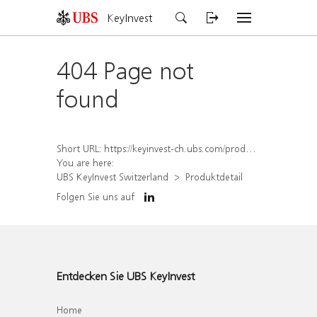
KeyInvest
404 Page not
found
Short URL:
https://keyinvest-ch.ubs.com/produkt/detail/index/isin/CH1572315161
You are here:
UBS KeyInvest Switzerland
Produktdetail
Folgen Sie uns auf
Entdecken Sie UBS KeyInvest
Home