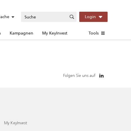
rache
Login
n
Kampagnen
My KeyInvest
Tools
Folgen Sie uns auf
My KeyInvest