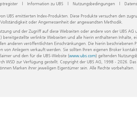
ptregister
|
Information zu UBS
|
Nutzungsbedingungen
|
Datens
 von UBS emittierten Index-Produkten. Diese Produkte versuchen den zugr
, Vollständigkeit oder Angemessenheit der angewandten Methodik.
Nutzung und der Zugriff auf diese Webseiten oder andere von der UBS AG 
eitgestellte verlinkte Webseiten und alle hierin enthaltenen Inhalte, e
allen anderen veröffentlichten Einschränkungen. Die hierin beschriebenen
n von Anlegern verkauft werden. Sie sollten Ihren eigenen Broker kontakt
laimer und den für die UBS-Website (
www.ubs.com
) geltenden Nutzungs
h WSD zur Verfügung gestellt. Copyright der UBS AG, 1998 - 2026. Das
nen Marken ihrer jeweiligen Eigentümer sein. Alle Rechte vorbehalten.