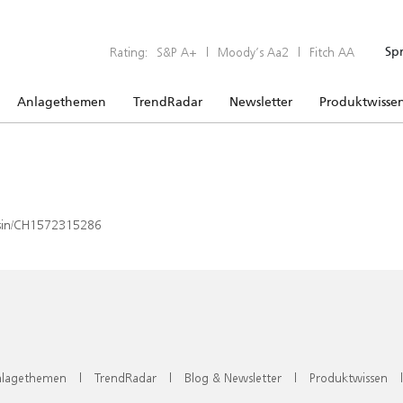
Rating:
S&P A+
|
Moody’s Aa2
|
Fitch AA
Sp
Anlagethemen
TrendRadar
Newsletter
Produktwisse
x/isin/CH1572315286
lagethemen
|
TrendRadar
|
Blog & Newsletter
|
Produktwissen
|