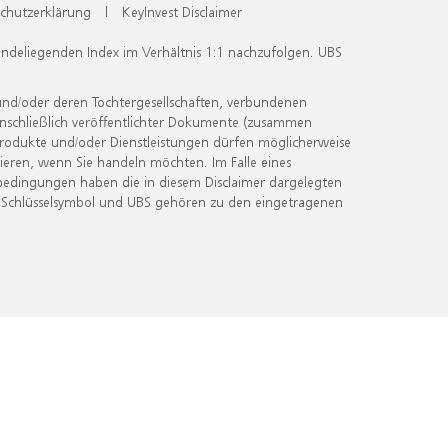
chutzerklärung
|
KeyInvest Disclaimer
undeliegenden Index im Verhältnis 1:1 nachzufolgen. UBS
und/oder deren Tochtergesellschaften, verbundenen
inschließlich veröffentlichter Dokumente (zusammen
 Produkte und/oder Dienstleistungen dürfen möglicherweise
ieren, wenn Sie handeln möchten. Im Falle eines
bedingungen haben die in diesem Disclaimer dargelegten
 Schlüsselsymbol und UBS gehören zu den eingetragenen