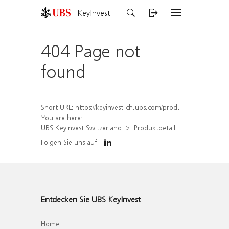
KeyInvest
404 Page not
found
Short URL:
https://keyinvest-ch.ubs.com/produkt/detail/index/isin/CH1572315336
You are here:
UBS KeyInvest Switzerland
Produktdetail
Folgen Sie uns auf
Entdecken Sie UBS KeyInvest
Home