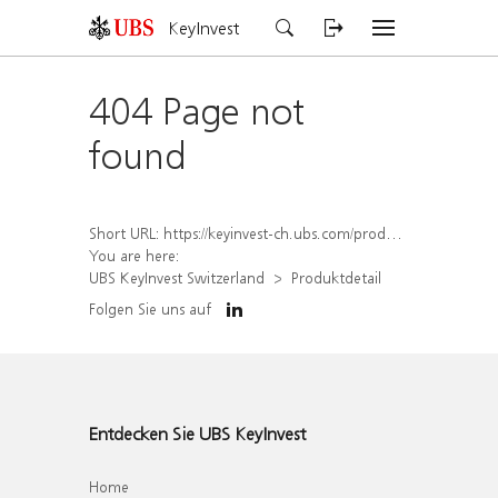
KeyInvest
404 Page not
found
Short URL:
https://keyinvest-ch.ubs.com/produkt/detail/index/isin/CH1572316466
You are here:
UBS KeyInvest Switzerland
Produktdetail
Folgen Sie uns auf
Entdecken Sie UBS KeyInvest
Home