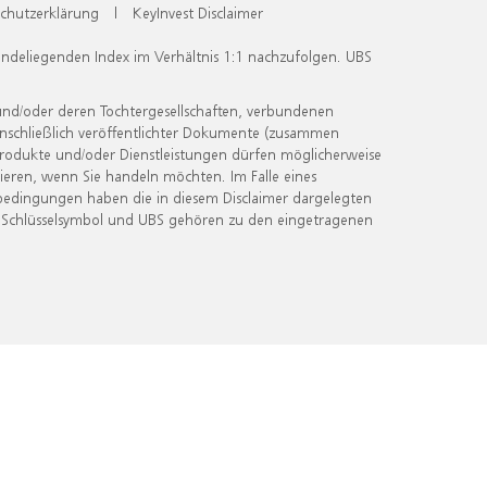
chutzerklärung
|
KeyInvest Disclaimer
undeliegenden Index im Verhältnis 1:1 nachzufolgen. UBS
und/oder deren Tochtergesellschaften, verbundenen
inschließlich veröffentlichter Dokumente (zusammen
 Produkte und/oder Dienstleistungen dürfen möglicherweise
ieren, wenn Sie handeln möchten. Im Falle eines
bedingungen haben die in diesem Disclaimer dargelegten
 Schlüsselsymbol und UBS gehören zu den eingetragenen