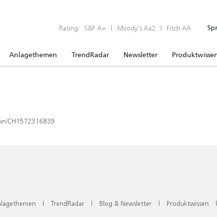
Rating:
S&P A+
|
Moody’s Aa2
|
Fitch AA
Sp
Anlagethemen
TrendRadar
Newsletter
Produktwisse
x/isin/CH1572316839
lagethemen
|
TrendRadar
|
Blog & Newsletter
|
Produktwissen
|