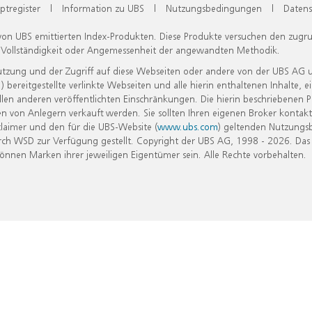
ptregister
|
Information zu UBS
|
Nutzungsbedingungen
|
Datens
 von UBS emittierten Index-Produkten. Diese Produkte versuchen den zugr
, Vollständigkeit oder Angemessenheit der angewandten Methodik.
Nutzung und der Zugriff auf diese Webseiten oder andere von der UBS AG 
eitgestellte verlinkte Webseiten und alle hierin enthaltenen Inhalte, e
allen anderen veröffentlichten Einschränkungen. Die hierin beschriebenen
n von Anlegern verkauft werden. Sie sollten Ihren eigenen Broker kontakt
laimer und den für die UBS-Website (
www.ubs.com
) geltenden Nutzungs
h WSD zur Verfügung gestellt. Copyright der UBS AG, 1998 - 2026. Das
nen Marken ihrer jeweiligen Eigentümer sein. Alle Rechte vorbehalten.