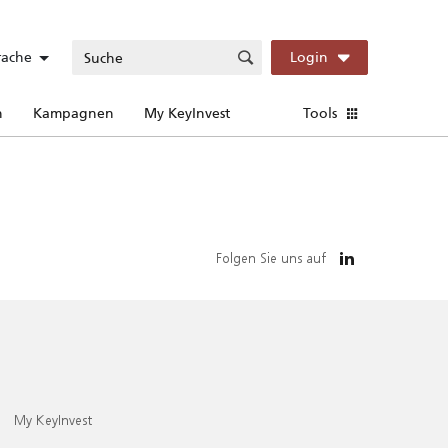
rache
Login
n
Kampagnen
My KeyInvest
Tools
Folgen Sie uns auf
My KeyInvest