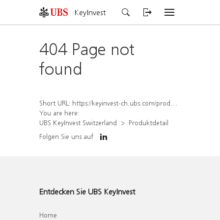
KeyInvest
404 Page not
found
Short URL:
https://keyinvest-ch.ubs.com/produkt/detail/index/isin/CH1572316938
You are here:
UBS KeyInvest Switzerland
Produktdetail
Folgen Sie uns auf
Entdecken Sie UBS KeyInvest
Home