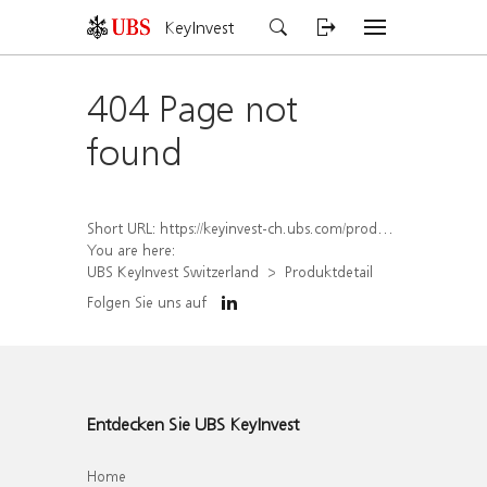
KeyInvest
404 Page not
found
Short URL:
https://keyinvest-ch.ubs.com/produkt/detail/index/isin/CH1572317308
You are here:
UBS KeyInvest Switzerland
Produktdetail
Folgen Sie uns auf
Entdecken Sie UBS KeyInvest
Home